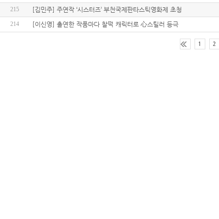
215
[김민주] 주연작 ‘시스터즈’ 부천국제판타스틱영화제 초청
214
[이신영] 출연한 작품마다 찰떡 캐릭터로 心스틸러 등극
1
2