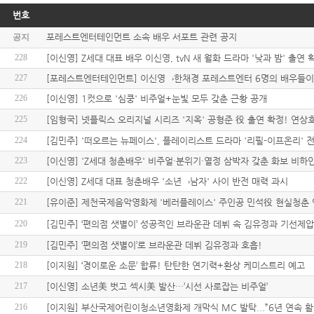
번호
포레스트엔터테인먼트 소속 배우 서포트 관련 공지
공지
228
[이신영] Z세대 대표 배우 이신영, tvN 새 월화 드라마 '낮과 밤' 출연
227
[포레스트엔터테인먼트] 이신영→한채경 포레스트엔터 6명의 배우들이
226
[이신영] 1컷으로 '심쿵' 비주얼+눈빛 모두 갖춘 근황 공개
225
[임형국] 넷플릭스 오리지널 시리즈 '지옥' 공형준 役 출연 확정! 연상
224
[김민주] '떠오르는 뉴페이스', 플레이리스트 드라마 '리필-이프온리' 
223
[이신영] 'Z세대 청춘배우' 비주얼·분위기·열정 삼박자 갖춘 화보 비하
222
[이신영] Z세대 대표 청춘배우 '소년→남자' 사이 반전 매력 과시
221
[유이준] 제천국제음악영화제 '베러플레이스' 주인공 민석役 현실청춘 
220
[김민주] ‘편의점 샛별이’ 성공적인 브라운관 데뷔 속 김유정과 기선제압
219
[김민주] ‘편의점 샛별이’로 브라운관 데뷔 김유정과 호흡!
218
[이지원] ‘경이로운 소문’ 합류! 탄탄한 연기력+환상 케미스트리 예고
217
[이신영] 소년美 벗고 섹시美 발산…’시선 사로잡는 비주얼’
216
[이지원] 부산국제어린이청소년영화제 개막식 MC 발탁...”6년 연속 활